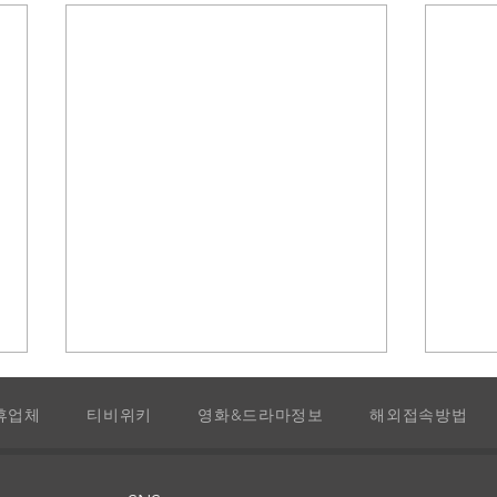
휴업체
티비위키
영화&드라마정보
해외접속방법
뤼팽
홈랜드