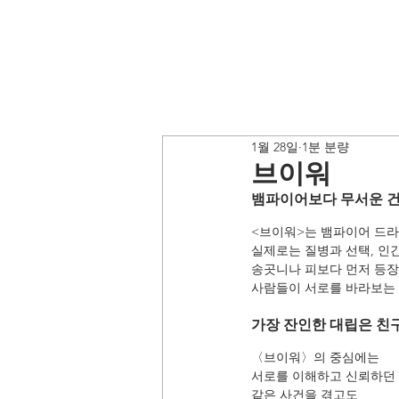
1월 28일
1분 분량
브이워
뱀파이어보다 무서운 건
<브이워>는 뱀파이어 드라
실제로는 질병과 선택, 인
송곳니나 피보다 먼저 등장
사람들이 서로를 바라보는 
가장 잔인한 대립은 친
〈브이워〉의 중심에는
서로를 이해하고 신뢰하던 
같은 사건을 겪고도