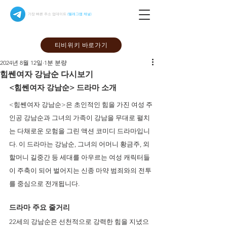
가장 빠른 주소 업데이트
(텔레그램 채널)
티비위키 바로가기
2024년 8월 12일
1분 분량
힘쎈여자 강남순 다시보기
<힘쎈여자 강남순> 드라마 소개
<힘쎈여자 강남순>은 초인적인 힘을 가진 여성 주
인공 강남순과 그녀의 가족이 강남을 무대로 펼치
는 다채로운 모험을 그린 액션 코미디 드라마입니
다. 이 드라마는 강남순, 그녀의 어머니 황금주, 외
할머니 길중간 등 세대를 아우르는 여성 캐릭터들
이 주축이 되어 벌어지는 신종 마약 범죄와의 전투
를 중심으로 전개됩니다.
드라마 주요 줄거리 
22세의 강남순은 선천적으로 강력한 힘을 지녔으