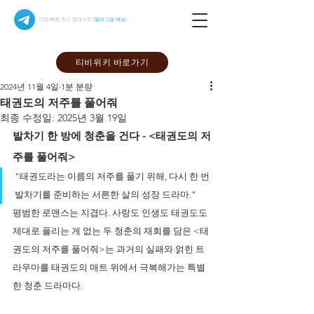
가장 빠른 주소 업데이트
(텔레그램 채널)
티비위키 바로가기
2024년 11월 4일
1분 분량
태권도의 저주를 풀어줘
최종 수정일:
2025년 3월 19일
발차기 한 방에 청춘을 건다 - <태권도의 저
주를 풀어줘>
"태권도라는 이름의 저주를 풀기 위해, 다시 한 번 
발차기를 준비하는 서른한 살의 성장 드라마."
평범한 로맨스는 지겹다. 사랑도 인생도 태권도도 
제대로 풀리는 게 없는 두 청춘의 재회를 담은 <태
권도의 저주를 풀어줘>는 과거의 실패와 얽힌 트
라우마를 태권도의 매트 위에서 극복해가는 특별
한 청춘 드라마다.