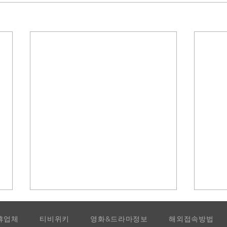
휴업체
티비위키
영화&드라마정보
해외접속방법