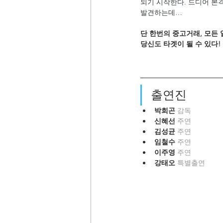
되기 시작한다. 드디어 본격
발견하는데…
단 한번의 중고거래, 모든
당신도 타겟이 될 수 있다!
출연진
박희곤 
감독
신혜선 
주연
김성균 
주연
임철수 
주연
이주영 
주연
강태오 
특별출연