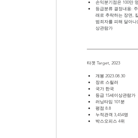
손익분기점은 100만 
등급분류 결정내용: 주
래로 추락하는 장면, 
범죄자를 피해 달아나는
상관람가
타겟 Target, 2023
개봉 2023.08.30
장르 스릴러
국가 한국
등급 15세이상관람가
러닝타임 101분
평점 8.8
누적관객 3,454명
박스오피스 4위