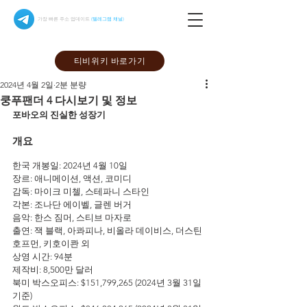
가장 빠른 주소 업데이트
(텔레그램 채널)
티비위키 바로가기
2024년 4월 2일
2분 분량
쿵푸팬더 4 다시보기 및 정보
포바오의 진실한 성장기
개요
한국 개봉일: 2024년 4월 10일
장르: 애니메이션, 액션, 코미디
감독: 마이크 미첼, 스테파니 스타인
각본: 조나단 에이벨, 글렌 버거
음악: 한스 짐머, 스티브 마자로
출연: 잭 블랙, 아콰피나, 비올라 데이비스, 더스틴 
호프먼, 키호이콴 외
상영 시간: 94분
제작비: 8,500만 달러
북미 박스오피스: $151,799,265 (2024년 3월 31일 
기준)