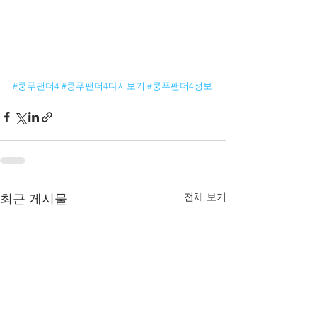
#쿵푸팬더4
#쿵푸팬더4다시보기
#쿵푸팬더4정보
전체 보기
최근 게시물