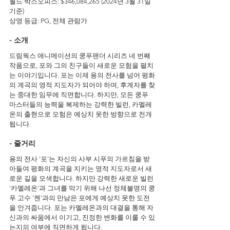
월드 박스오피스: $346,084,265 (2024년 3월 31일 
기준)
상영 등급: PG, 전체 관람가
- 소개
드림웍스 애니메이션의 쿵푸팬더 시리즈 네 번째 
작품으로, 포와 그의 친구들이 새로운 모험을 펼치
는 이야기입니다. 포는 이제 용의 전사를 넘어 평화
의 계곡의 영적 지도자가 되어야 하며, 후계자를 찾
는 중대한 임무에 직면합니다. 하지만, 모든 쿵푸 
마스터들의 능력을 복제하는 강력한 빌런, 카멜레
온의 출현으로 모험은 예상치 못한 방향으로 전개
됩니다.
- 줄거리
용의 전사 '포'는 자신의 사부 시푸의 가르침을 받
아들여 평화의 계곡을 지키는 영적 지도자로서 새
로운 길을 모색합니다. 하지만 강력한 새로운 빌런 
'카멜레온'과 그녀를 막기 위해 나선 정체불명의 쿵
푸 고수 '젠'과의 만남은 포에게 예상치 못한 도전
을 안겨줍니다. 포는 카멜레온과의 대결을 통해 자
신과의 싸움에서 이기고, 진정한 변화를 이룰 수 있
는지의 여부에 직면하게 됩니다.