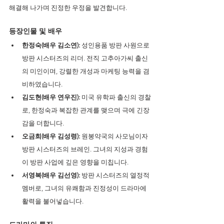
해결해 나가며 진정한 우정을 발견합니다.
등장인물 및 배우
한정숙(배우 김소연):
 성인용품 방판 사원으로 
방판 시스터즈의 리더. 전직 고추아가씨 출신
의 미인이며, 강렬한 개성과 마케팅 능력을 겸
비하였습니다.
김도현(배우 연우진):
 미국 유학파 출신의 경찰
로, 한정숙과 복잡한 관계를 맺으며 극에 긴장
감을 더합니다.
오금희(배우 김성령):
 원봉약국의 사모님이자 
방판 시스터즈의 브레인. 그녀의 지성과 경험
이 방판 사업에 깊은 영향을 미칩니다.
서영복(배우 김선영):
 방판 시스터즈의 열정적 
멤버로, 그녀의 유쾌함과 진정성이 드라마에 
활력을 불어넣습니다.