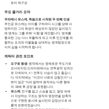
토리 재구성
주요 줄거리 요약
우라메시 유스케, 죽음으로 시작된 두 번째 인생
주인공 유스케는 아이를 구하려다 사고를 당해 사
망하지만 그의 희생이 예상되지 않았던 일이었기
에 영계는 그를 위해 '시험'을 제안합니다. 영계를 
통과한 그는 다시 부활하게 되고 이후 인간계를 위
협하는 요괴와 마물들을 상대하는 영계탐정으로
서의 삶을 시작하게 됩니다.
캐릭터 관전 포인트
도구로 동생:
 원작에서는 명예로운 무도가로 
묘사되지만,드라마판에서는 전투광적 성격으
로 각색되어, 4:1 전투도 서슴지 않고 즐깁니
다. 마지막에는 "이것이 너희의 강함인가? 나
쁘지 않군"이라 말하며 원작과는 다른 형태
의 '패배 후 긍정'을 표현합니다.
유스케:
 친구를 잃고 스승을 잃고, 절망 속에
서 각성하는 구조는 원작의 명장면을 압축적
으로 구현한 동시에 실사만의 감정선으로 새
롭게 표현되었습니다.