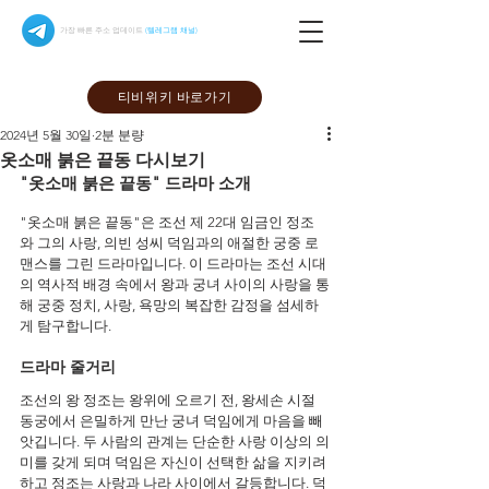
가장 빠른 주소 업데이트
(텔레그램 채널)
티비위키 바로가기
2024년 5월 30일
2분 분량
옷소매 붉은 끝동 다시보기
"옷소매 붉은 끝동" 드라마 소개
"옷소매 붉은 끝동"은 조선 제 22대 임금인 정조
와 그의 사랑, 의빈 성씨 덕임과의 애절한 궁중 로
맨스를 그린 드라마입니다. 이 드라마는 조선 시대
의 역사적 배경 속에서 왕과 궁녀 사이의 사랑을 통
해 궁중 정치, 사랑, 욕망의 복잡한 감정을 섬세하
게 탐구합니다.
드라마 줄거리
조선의 왕 정조는 왕위에 오르기 전, 왕세손 시절 
동궁에서 은밀하게 만난 궁녀 덕임에게 마음을 빼
앗깁니다. 두 사람의 관계는 단순한 사랑 이상의 의
미를 갖게 되며 덕임은 자신이 선택한 삶을 지키려 
하고 정조는 사랑과 나라 사이에서 갈등합니다. 덕