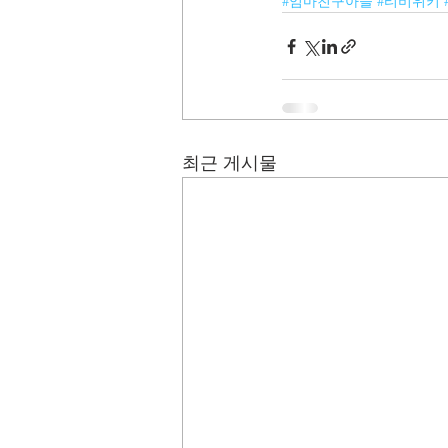
#엄마친구아들
#티비위키
최근 게시물