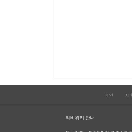
메인
제
티비위키 안내
캐치 미 이프 유 캔