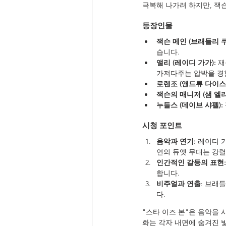
극복해 나가려 하지만, 잭
등장인물
잭슨 메인 (브래들리 쿠
습니다.
앨리 (레이디 가가):
 
가져다주는 압박을 경
로렌조 (앤드류 다이스
잭슨의 매니저 (샘 엘리
누들스 (데이브 샤펠):
시청 포인트
음악과 연기:
 레이디 
연의 듀엣 무대는 강렬
인간적인 갈등의 표현:
합니다.
비주얼과 연출
: 브래
다.
"스타 이즈 본"은 음악을 
화는 각자 내면에 숨겨진 