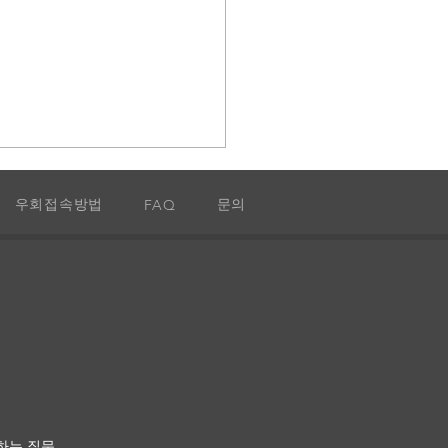
우회접속방법
문의
FAQ
 시나리오
하는 질문