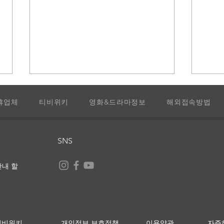
휴업체
티비위키
영화&드라마정보
해외접속방법
햄넷
드림
SNS
안내 할
th 티비위키
​개인정보 보호정책
이용약관
자주