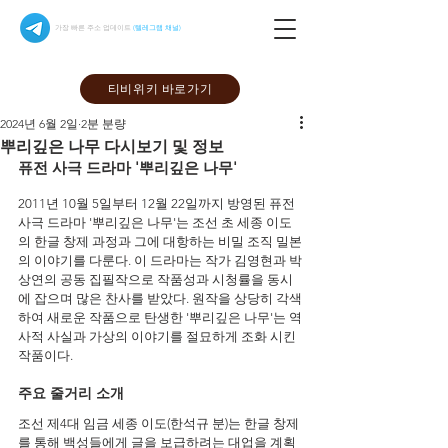
가장 빠른 주소 업데이트
(텔레그램 채널)
티비위키 바로가기
2024년 6월 2일
2분 분량
뿌리깊은 나무 다시보기 및 정보
퓨전 사극 드라마 '뿌리깊은 나무'
2011년 10월 5일부터 12월 22일까지 방영된 퓨전 
사극 드라마 '뿌리깊은 나무'는 조선 초 세종 이도
의 한글 창제 과정과 그에 대항하는 비밀 조직 밀본
의 이야기를 다룬다. 이 드라마는 작가 김영현과 박
상연의 공동 집필작으로 작품성과 시청률을 동시
에 잡으며 많은 찬사를 받았다. 원작을 상당히 각색
하여 새로운 작품으로 탄생한 '뿌리깊은 나무'는 역
사적 사실과 가상의 이야기를 절묘하게 조화 시킨 
작품이다.
주요 줄거리 소개 
조선 제4대 임금 세종 이도(한석규 분)는 한글 창제
를 통해 백성들에게 글을 보급하려는 대업을 계획