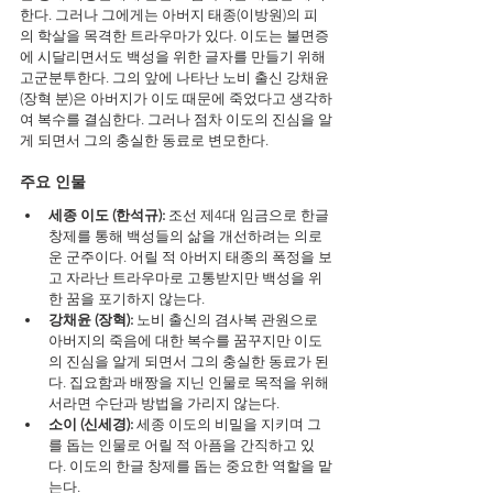
한다. 그러나 그에게는 아버지 태종(이방원)의 피
의 학살을 목격한 트라우마가 있다. 이도는 불면증
에 시달리면서도 백성을 위한 글자를 만들기 위해 
고군분투한다. 그의 앞에 나타난 노비 출신 강채윤
(장혁 분)은 아버지가 이도 때문에 죽었다고 생각하
여 복수를 결심한다. 그러나 점차 이도의 진심을 알
게 되면서 그의 충실한 동료로 변모한다.
주요 인물
세종 이도 (한석규):
 조선 제4대 임금으로 한글 
창제를 통해 백성들의 삶을 개선하려는 의로
운 군주이다. 어릴 적 아버지 태종의 폭정을 보
고 자라난 트라우마로 고통받지만 백성을 위
한 꿈을 포기하지 않는다.
강채윤 (장혁):
 노비 출신의 겸사복 관원으로 
아버지의 죽음에 대한 복수를 꿈꾸지만 이도
의 진심을 알게 되면서 그의 충실한 동료가 된
다. 집요함과 배짱을 지닌 인물로 목적을 위해
서라면 수단과 방법을 가리지 않는다.
소이 (신세경):
 세종 이도의 비밀을 지키며 그
를 돕는 인물로 어릴 적 아픔을 간직하고 있
다. 이도의 한글 창제를 돕는 중요한 역할을 맡
는다.