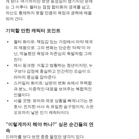
게 된다. 여기까지만 보면 동정심이 생기지만 문제
는 그 이후다. 월터는 점점 합리화의 경계를 넘고, 
자신도 통제하지 못할 만큼의 욕망과 권력에 매몰
되어 간다.
기억할 만한 캐릭터 포인트
월터 화이트: 책임감 있는 가장에서 마약 제국
의 제왕으로. 그의 변화는 단순한 '타락'이 아
닌, 억눌렸던 욕망과 자존심의 폭발처럼 그려
진다.
제시 핑크맨: 거칠고 방황하는 청년이지만, 누
구보다 감정에 충실하고 인간적인 모습이 드
라마의 중심을 잡아준다.
스카일러 화이트: 남편의 변화 속에서 무력함
과 분노, 이중적인 대응을 보여주는 복합적인 
인물이다.
사울 굿맨: 유머와 꾀로 상황을 빠져나가는 변
호사. 진지한 서사 속 유일한 숨구멍이자, 스핀
오프까지 낳은 인기 캐릭터이다.
“이렇게까지 해야 하나?” 싶은 순간들의 연
속
드라마를 보다 보면 종종 들었던 생각이 있다.