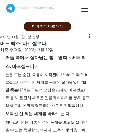
가장 빠른 주소 업데이트
(텔레그램 채널)
티비위키 바로가기
2024년 11월 2일
1분 분량
버드 박스: 바르셀로나
최종 수정일:
2025년 3월 19일
어둠 속에서 살아남는 법 – 영화 <버드 박
스: 바르셀로나>
눈을 뜨는 순간, 죽음이 시작된다.**<버드 박스: 바
르셀로나>**는 전 세계를 공포에 몰아넣었던 
‘보
면 죽는다’
라는 극단적 설정을 스페인 바르셀로나
로 옮겨, 완전히 새로운 인물과 이야기를 통해 공포
와 생존의 본질을 탐구하는 스핀오프 작품이다.
보여선 안 되는 세계를 바라보는 자
세바스티안은 이 치명적인 존재를 보고도 살아남
을 수 있는 특별한 면역자다. 모두가 두려움 속에 