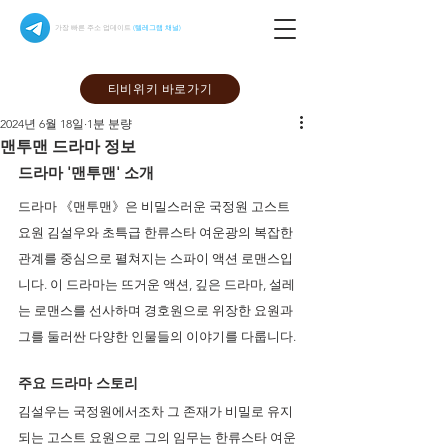
가장 빠른 주소 업데이트
(텔레그램 채널)
티비위키 바로가기
2024년 6월 18일
1분 분량
맨투맨 드라마 정보
드라마 '맨투맨' 소개
드라마 《맨투맨》은 비밀스러운 국정원 고스트 
요원 김설우와 초특급 한류스타 여운광의 복잡한 
관계를 중심으로 펼쳐지는 스파이 액션 로맨스입
니다. 이 드라마는 뜨거운 액션, 깊은 드라마, 설레
는 로맨스를 선사하며 경호원으로 위장한 요원과 
그를 둘러싼 다양한 인물들의 이야기를 다룹니다.
주요 드라마 스토리 
김설우는 국정원에서조차 그 존재가 비밀로 유지
되는 고스트 요원으로 그의 임무는 한류스타 여운