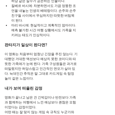
허당 같은 실수가 공존하는 인물이다.
질베르 바시에: 차분하면서도 가끔 엉뚱한 조
언을 내놓는 인생의 베테랑이다. 손주와 손주 
친구들 사이에서 무심하지만 따뜻한 버팀목
이 된다.
마리 바시에: 현실적이고 계획적인 엄마이다. 
예측 불가한 시간 여행 상황에서도 가족을 지
키려는 태도가 인상적이다.
판타지가 일상이 된다면?
이 영화는 처음부터 엄청난 긴장을 주진 않는다. 기
대했던 거대한 액션보다 예상치 못한 코미디와 따
뜻한 가족애가 눈에 띈다. 가족 구성원들은 과거로 
떠밀렸지만 허당스럽고 인간적인 면모가 살아 있
다. 늑대인간 추적은 말 그대로 카드게임 속 탐정 
놀이 같은 느낌이다.
내가 보며 떠올린 감정
영화가 끝나고 남은 건 긴박감이나 반전보다 가족
과 함께하는 여행에서 느낀 예상보다 괜찮은 모험
이었다는 감정이었다.
어떤 때는 잘 맞지 않는 게임 속 규칙도 누군가와 