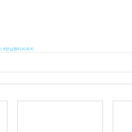
키
#런닝맨티비위키