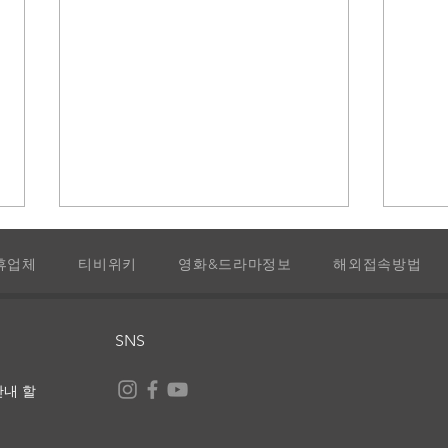
휴업체
티비위키
영화&드라마정보
해외접속방법
SNS
수집품의 왕: 골딘의 손길
안내 할
아타
화를