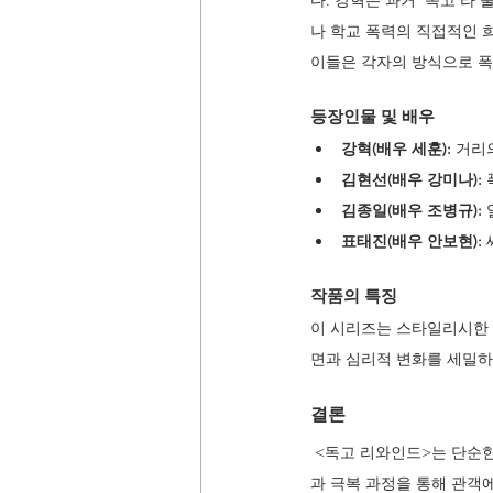
다. 강혁은 과거 '독고'라
나 학교 폭력의 직접적인 
이들은 각자의 방식으로 폭
등장인물 및 배우
강혁(배우 세훈):
 거리
김현선(배우 강미나):
김종일(배우 조병규):
표태진(배우 안보현):
작품의 특징
이 시리즈는 스타일리시한 
면과 심리적 변화를 세밀하
결론
 <독고 리와인드>는 단순
과 극복 과정을 통해 관객