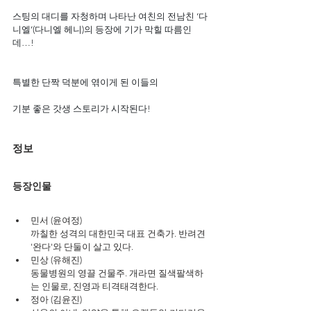
스팅의 대디를 자청하며 나타난 여친의 전남친 ‘다
니엘’(다니엘 헤니)의 등장에 기가 막힐 따름인
데…!
특별한 단짝 덕분에 엮이게 된 이들의
기분 좋은 갓생 스토리가 시작된다!
정보
등장인물
민서 (윤여정)
까칠한 성격의 대한민국 대표 건축가. 반려견 
'완다'와 단둘이 살고 있다.
민상 (유해진)
동물병원의 영끌 건물주. 개라면 질색팔색하
는 인물로, 진영과 티격태격한다.
정아 (김윤진)