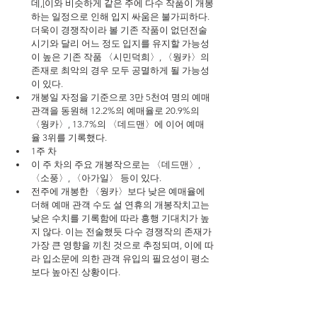
데,[이와 비슷하게 같은 주에 다수 작품이 개봉
하는 일정으로 인해 입지 싸움은 불가피하다. 
더욱이 경쟁작이라 볼 기존 작품이 없던전술
시기와 달리 어느 정도 입지를 유지할 가능성
이 높은 기존 작품 〈시민덕희〉, 〈웡카〉의 
존재로 최악의 경우 모두 공멸하게 될 가능성
이 있다.
개봉일 자정을 기준으로 3만 5천여 명의 예매 
관객을 동원해 12.2%의 예매율로 20.9%의 
〈웡카〉, 13.7%의 〈데드맨〉에 이어 예매
율 3위를 기록했다.
1주 차
이 주 차의 주요 개봉작으로는 〈데드맨〉, 
〈소풍〉, 〈아가일〉 등이 있다.
전주에 개봉한 〈웡카〉보다 낮은 예매율에 
더해 예매 관객 수도 설 연휴의 개봉작치고는 
낮은 수치를 기록함에 따라 흥행 기대치가 높
지 않다. 이는 전술했듯 다수 경쟁작의 존재가 
가장 큰 영향을 끼친 것으로 추정되며, 이에 따
라 입소문에 의한 관객 유입의 필요성이 평소
보다 높아진 상황이다.