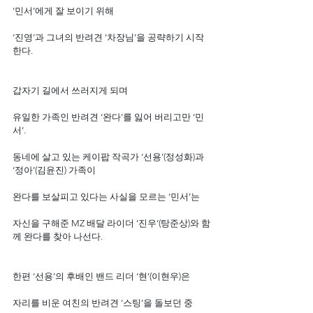
‘민서’에게 잘 보이기 위해
‘진영’과 그녀의 반려견 ‘차장님’을 공략하기 시작
한다.
갑자기 길에서 쓰러지게 되며
유일한 가족인 반려견 ‘완다’를 잃어 버리고만 ‘민
서’.
동네에 살고 있는 케이팝 작곡가 ‘선용’(정성화)과 
‘정아’(김윤진) 가족이
완다를 보살피고 있다는 사실을 모르는 ‘민서’는
자신을 구해준 MZ 배달 라이더 ‘진우’(탕준상)와 함
께 완다를 찾아 나선다.
한편 ‘선용’의 후배인 밴드 리더 ‘현’(이현우)은
자리를 비운 여친의 반려견 ‘스팅’을 돌보던 중