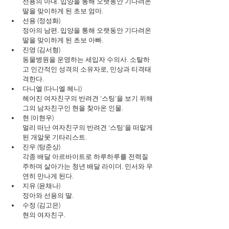
선용의 아내. 입양을 통해 오랫동안 기다려온 
딸을 맞이하게 된 초보 엄마.
선용 (정성화)
정아의 남편. 입양을 통해 오랫동안 기다려온 
딸을 맞이하게 된 초보 아빠.
진영 (김서형)
동물병원을 운영하는 세입자 수의사. 소탈하
고 인간적인 성격의 소유자로, 민상과 티격태
격한다.
다니엘 (다니엘 헤니)
헤어진 여자친구의 반려견 '스팅'을 보기 위해 
그의 남자친구인 현을 찾아온 인물.
현 (이현우)
멀리 떠난 여자친구의 반려견 '스팅'을 떠맡게 
된 개알못 기타리스트.
진우 (탕준상)
각종 배달 아르바이트로 하루하루를 전력질
주하며 살아가는 청년 배달 라이더. 민서와 우
연히 만나게 된다.
지유 (윤채나)
정아와 선용의 딸.
수정 (김고은)
현의 여자친구.