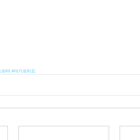
드라마
#더기프티드