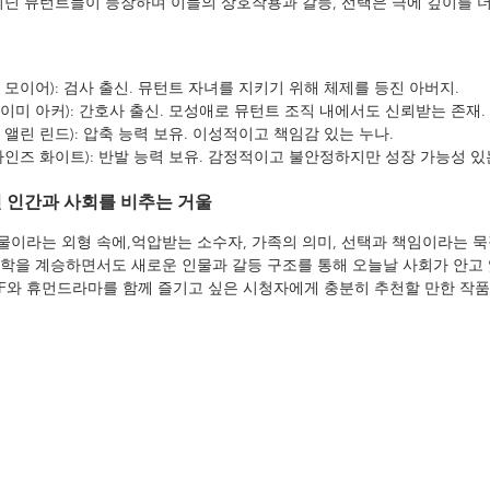
지닌 뮤턴트들이 등장하며 이들의 상호작용과 갈등, 선택은 극에 깊이를 
븐 모이어): 검사 출신. 뮤턴트 자녀를 지키기 위해 체제를 등진 아버지.
에이미 아커): 간호사 출신. 모성애로 뮤턴트 조직 내에서도 신뢰받는 존재.
리 앨린 린드): 압축 능력 보유. 이성적이고 책임감 있는 누나.
 하인즈 화이트): 반발 능력 보유. 감정적이고 불안정하지만 성장 가능성 있
 인간과 사회를 비추는 거울
이라는 외형 속에,억압받는 소수자, 가족의 의미, 선택과 책임이라는 묵
학을 계승하면서도 새로운 인물과 갈등 구조를 통해 오늘날 사회가 안고 있
SF와 휴먼드라마를 함께 즐기고 싶은 시청자에게 충분히 추천할 만한 작