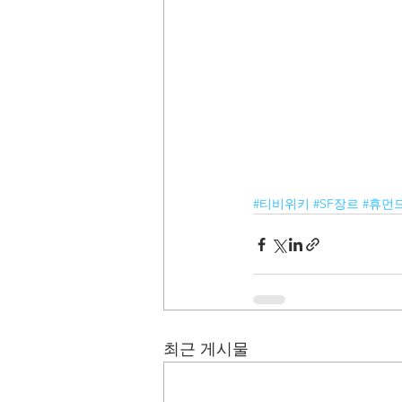
#티비위키
#SF장르
#휴먼
최근 게시물