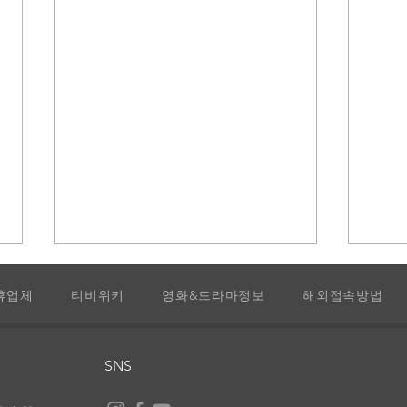
휴업체
티비위키
영화&드라마정보
해외접속방법
뤼팽
홈랜드
SNS