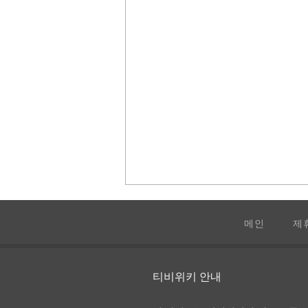
메인
제
어글리 베티
티비위키 안내