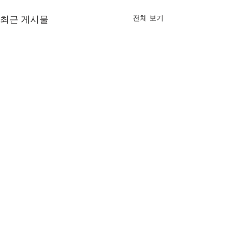
전체 보기
최근 게시물
뤼팽
홈랜드