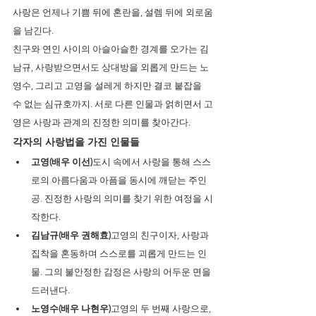
사랑은 언제나 기쁨 뒤에 혼란을, 설렘 뒤에 외로움
을 남긴다.
친구와 연인 사이의 아슬아슬한 경계를 오가는 김
남규, 사랑받으면서도 상대방을 외롭게 만드는 노
영수, 그리고 고영을 설레게 하지만 결코 붙잡을 
수 없는 심규호까지. 서로 다른 인물과 얽히면서 고
영은 사랑과 관계의 진정한 의미를 찾아간다.
각자의 사랑법을 가진 인물들
고영(배우 이선)
도시 속에서 사랑을 통해 스스
로의 아름다움과 아픔을 동시에 깨닫는 주인
공. 진정한 사랑의 의미를 찾기 위한 여정을 시
작한다.
김남규(배우 권해효)
고영의 친구이자, 사랑과 
집착을 혼동하며 스스로를 괴롭게 만드는 인
물. 그의 불안정한 감정은 사랑의 어두운 면을 
드러낸다.
노영수(배우 나현우)
고영의 두 번째 사랑으로, 