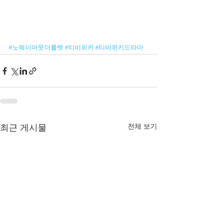
#노웨이아웃더룰렛
#티비위키
#티비위키드라마
전체 보기
최근 게시물