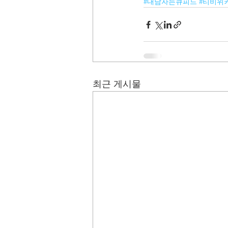
#내남자는큐피드
#티비위
최근 게시물