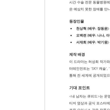
시간 수술 전문 동물병원에
은 예상치 못한 장애를 만
등장인물
천상혁 (배우: 장동윤)
오백련 (배우: 나나, 아
서재희 (배우: 박기웅)
제작 배경
이 드라마는 허성희 작가와
터테인먼트는 'SKY 캐슬'
통해 전 세계에 공개되었으
기대 포인트
<내 남자는 큐피드>는 운
티저 영상과 공식 포스터에