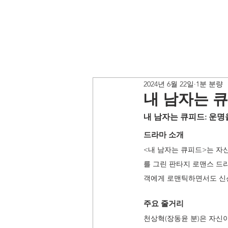
2024년 6월 22일
1분 분량
내 남자는 
내 남자는 큐피드: 운명
드라마 소개
<내 남자는 큐피드>는 자
를 그린 판타지 로맨스 드
객에게 로맨틱하면서도 신
주요 줄거리 
천상혁(장동윤 분)은 자신이