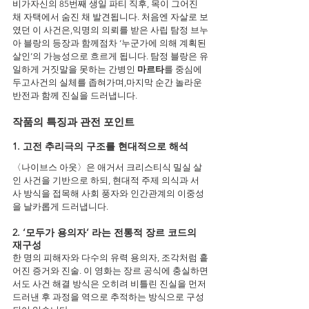
비가자신의 85번째 생일 파티 직후, 목이 그어진 
채 자택에서 숨진 채 발견됩니다. 처음엔 자살로 보
였던 이 사건은,익명의 의뢰를 받은 사립 탐정 브누
아 블랑의 등장과 함께점차 ‘누군가에 의해 계획된 
살인’의 가능성으로 흐르게 됩니다. 탐정 블랑은 유
일하게 거짓말을 못하는 간병인 
마르타
를 중심에 
두고사건의 실체를 좁혀가며,마지막 순간 놀라운 
반전과 함께 진실을 드러냅니다.
작품의 특징과 관전 포인트
1. 고전 추리극의 구조를 현대적으로 해석
〈나이브스 아웃〉은 애거서 크리스티식 밀실 살
인 사건을 기반으로 하되, 현대적 주제 의식과 서
사 방식을 접목해 사회 풍자와 인간관계의 이중성
을 날카롭게 드러냅니다.
2. ‘모두가 용의자’ 라는 전통적 장르 코드의 
재구성
한 명의 피해자와 다수의 유력 용의자, 조각처럼 흩
어진 증거와 진술. 이 영화는 장르 공식에 충실하면
서도 사건 해결 방식은 오히려 비틀린 진실을 먼저 
드러낸 후 과정을 역으로 추적하는 방식으로 구성