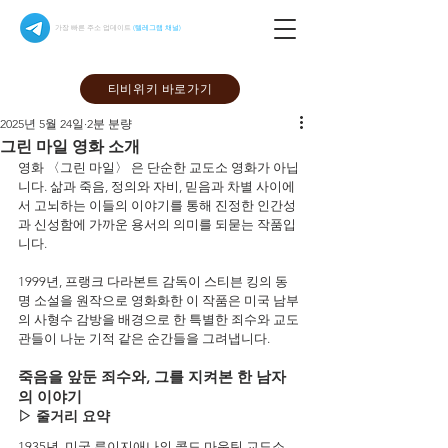
가장 빠른 주소 업데이트
(텔레그램 채널)
티비위키 바로가기
2025년 5월 24일
2분 분량
그린 마일 영화 소개
영화 〈그린 마일〉 은 단순한 교도소 영화가 아닙
니다. 삶과 죽음, 정의와 자비, 믿음과 차별 사이에
서 고뇌하는 이들의 이야기를 통해 진정한 인간성
과 신성함에 가까운 용서의 의미를 되묻는 작품입
니다.
1999년, 프랭크 다라본트 감독이 스티븐 킹의 동
명 소설을 원작으로 영화화한 이 작품은 미국 남부
의 사형수 감방을 배경으로 한 특별한 죄수와 교도
관들이 나눈 기적 같은 순간들을 그려냅니다.
죽음을 앞둔 죄수와, 그를 지켜본 한 남자
의 이야기
▷ 줄거리 요약
1935년, 미국 루이지애나의 콜드 마운틴 교도소. 