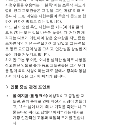
사형수들을 수용하는 'E 블록' 에는 초록색 복도가 
깔려 있고 교도관들은 그 길을 '그린 마일' 이라 부
릅니다. 그린 마일은 사형수들이 죽음의 문으로 향
하기 전 마지막으로 걷는 길입니다.
어느 날 이송된 흑인 사형수 존 커피(마이클 클라
크 덩컨) 는 모든 것을 바꾸어 놓습니다. 거대한 체
격과는 다르게 어린아이 같은 순수함을 지닌 존은 
초자연적인 치유 능력을 가지고 있었고 그 능력으
로 동료 교도관의 병을 고치고, 인간성을 상실한 자
들의 죄를 거두기도 합니다.
하지만 그는 두 어린 소녀를 살해한 혐의로 사형을 
선고받은 인물로 폴과 동료 교도관들은 그의 무죄
를 믿게 되며 사형이라는 제도 앞에서 정의와 양심 
사이에서 깊은 고뇌에 빠지게 됩니다.
▷ 인물 중심 관전 포인트
폴 에지콤 (톰 행크스): 
이성적이고 공정한 교
도관. 존의 존재로 인해 자신의 신념이 흔들리
고, “하느님이 내게 ‘왜 내 기적을 죽였느냐’고 
묻는다면 뭐라고 답해야 하지?”라는 대사로 
가장 인간적인 고통과 책임의 무게를 전합니
다.