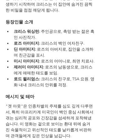
생하기 시작하며 크리스는 이 집안에 숨겨진 끔찍
한 비밀을 점점 깨닫게 됩니다.
등장인물 소개
크리스 워싱턴:
 주인공으로, 촉망 받는 젊은 흑
인 사진작가.
로즈 아미티지:
 크리스의 백인 여자친구.
딘 아미티지:
 로즈의 아버지로, 집안을 소개하
며 친근감을 표시.
미시 아미티지:
 로즈의 어머니로, 최면 치료사.
제러미 아미티지:
 로즈의 남동생으로, 크리스
에게 애매한 태도를 보임.
로드 윌리엄스:
 크리스의 친구로, TSA 요원. 영
화 내내 크리스의 안위를 걱정.
메시지 및 테마
"겟 아웃"은 인종차별의 주제를 심도 깊게 다루면
서, 특히 아프리카계 미국인이 백인 중심 사회에서 
겪는 심리적 공포와 긴장감을 섬세하게 포착해냈
습니다. 이 영화는 겉으로 보이는 환대 뒤에 숨겨
진 속물적이고 위선적인 태도를 날카롭게 비판하
며 관객들에게 깊은 인상을 남깁니다.