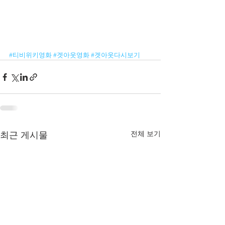
#티비위키영화
#겟아웃영화
#겟아웃다시보기
전체 보기
최근 게시물