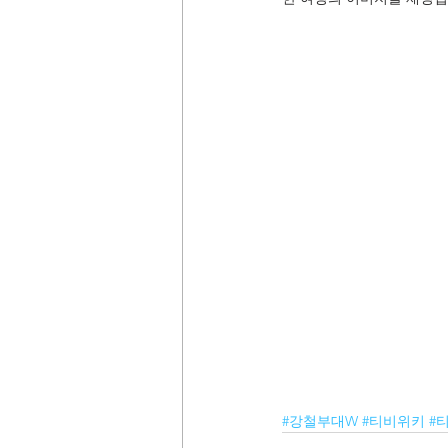
#강철부대W
#티비위키
#